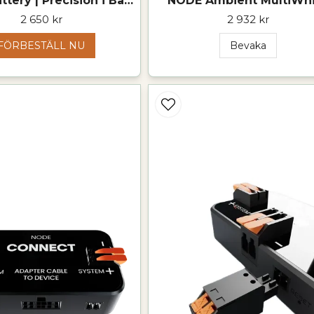
NODE Battery | Precision i Batteriövervakning och Laddning
NODE Ambient MultiWh
2 650 kr
2 932 kr
FÖRBESTÄLL NU
Bevaka