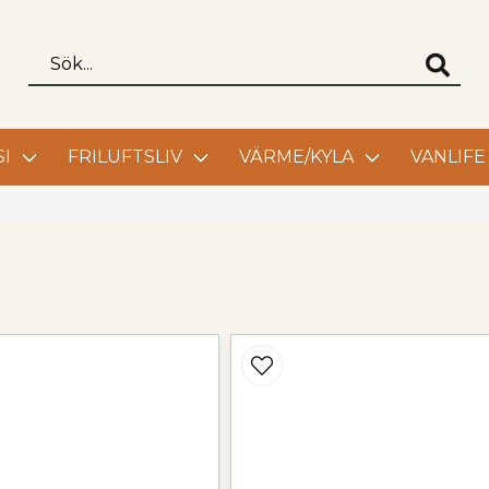
I
FRILUFTSLIV
VÄRME/KYLA
VANLIFE