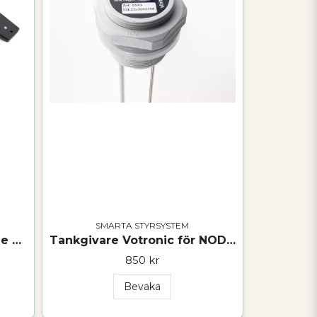
SMARTA STYRSYSTEM
Revotion SuperSense Scale X Pro
Tankgivare Votronic för NODE Level
850 kr
Bevaka