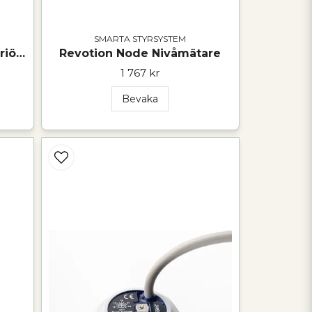
SMARTA STYRSYSTEM
REVOTION NODE för Batteriövervakning 500Am
Revotion Node Nivåmätare
1 767 kr
Bevaka