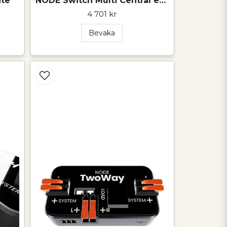
ite
NODE Switch Multi Central enhetsstyrning
4 701 kr
Bevaka