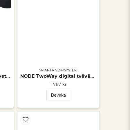
SMARTA STYRSYSTEM
NODE Switch digital styrsystem
NODE TwoWay digital tvåvägsstyrning
1 767 kr
Bevaka