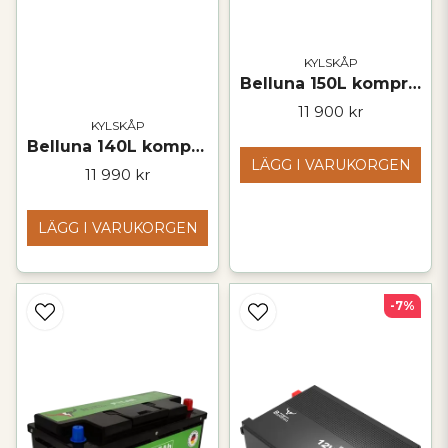
KYLSKÅP
Belluna 150L kompressorkylskåp med frys – 12 V / 24 V
11 900 kr
KYLSKÅP
Belluna 140L kompressorkylskåp med frys 12 V / 24 V
LÄGG I VARUKORGEN
11 990 kr
LÄGG I VARUKORGEN
-7%