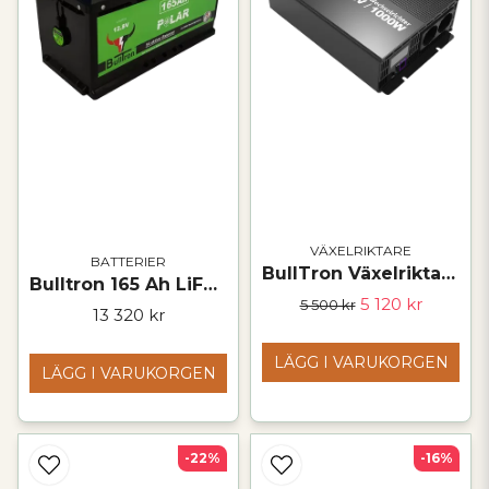
VÄXELRIKTARE
BATTERIER
BullTron Växelriktare 1000 W – 12 V / 230 V med display och fjärrkontroll
Bulltron 165 Ah LiFePO₄-batteri – 12 V
5 120 kr
5 500 kr
13 320 kr
LÄGG I VARUKORGEN
LÄGG I VARUKORGEN
-22%
-16%