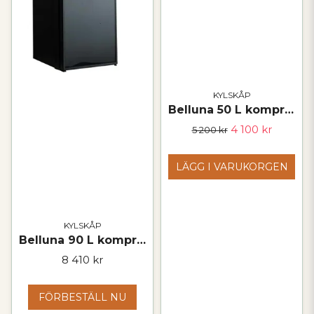
KYLSKÅP
Belluna 50 L kompressorkylskåp med frys – 12/24 V
4 100 kr
5 200 kr
LÄGG I VARUKORGEN
KYLSKÅP
Belluna 90 L kompressorkylskåp med frys – 12/24 V
8 410 kr
FÖRBESTÄLL NU