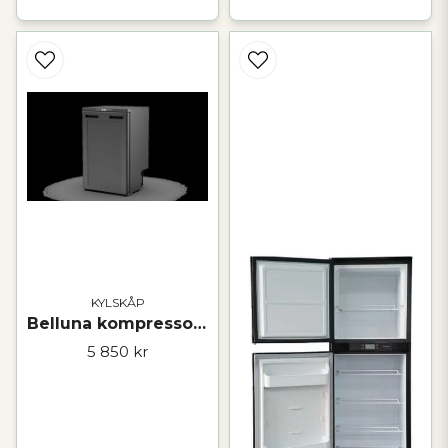
KYLSKÅP
Belluna kompressorkylskåp 85 L för husbil & vanlife
5 850 kr