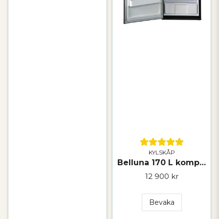
KYLSKÅP
Belluna 170 L kompressorkylskåp med frys – 12/24 V
12 900 kr
Bevaka