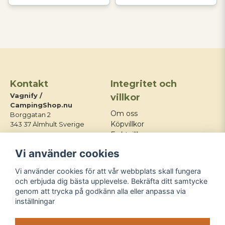
Kontakt
Integritet och
Vagnify /
villkor
CampingShop.nu
Om oss
Borggatan 2
Köpvillkor
343 37 Älmhult Sverige
Fraktvillkor
E-post:
Integritetspolicy
Vi använder cookies
info@campingshop.nu
Mitt konto
Tel:
+46 76 428 03 21
Kontakt
Vi använder cookies för att vår webbplats skall fungera
Blogg
och erbjuda dig bästa upplevelse. Bekräfta ditt samtycke
genom att trycka på godkänn alla eller anpassa via
Följ oss
inställningar