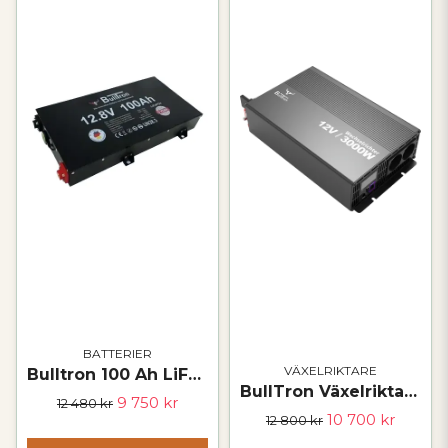
BATTERIER
VÄXELRIKTARE
Bulltron 100 Ah LiFePO₄ Slim Polar-batteri – 12 V
BullTron Växelriktare 3000 W – 12 V / 230 V med nätprioritet och fjärrkontroll
9 750 kr
12 480 kr
10 700 kr
12 800 kr