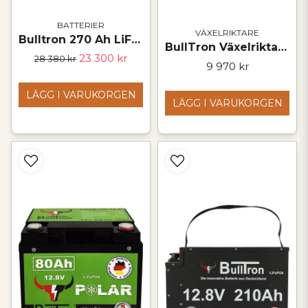
BATTERIER
VÄXELRIKTARE
Bulltron 270 Ah LiFePO₄ Polar-batteri – 12 V
BullTron Växelriktare 2000 W – 12 V / 230 V med nätprioritet
23 300 kr
28 380 kr
9 970 kr
LÄGG I VARUKORGEN
LÄGG I VARUKORGEN