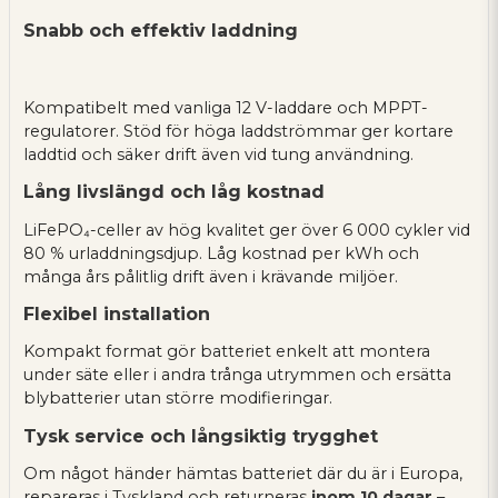
Snabb och effektiv laddning
Kompatibelt med vanliga 12 V-laddare och MPPT-
regulatorer. Stöd för höga laddströmmar ger kortare
laddtid och säker drift även vid tung användning.
Lång livslängd och låg kostnad
LiFePO₄-celler av hög kvalitet ger över 6 000 cykler vid
80 % urladdningsdjup. Låg kostnad per kWh och
många års pålitlig drift även i krävande miljöer.
Flexibel installation
Kompakt format gör batteriet enkelt att montera
under säte eller i andra trånga utrymmen och ersätta
blybatterier utan större modifieringar.
Tysk service och långsiktig trygghet
Om något händer hämtas batteriet där du är i Europa,
repareras i Tyskland och returneras
inom 10 dagar
–