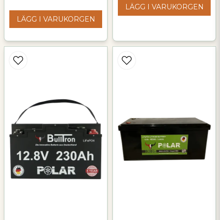
LÄGG I VARUKORGEN
Batteriet förbrukar ingen
LÄGG I VARUKORGEN
energi för uppvärmning
från egen kapacitet.
12V installation:
Parallellkoppling möjlig för
ökad kapacitet.
Seriekoppling:
Ej möjlig för 24V, 36V eller
48V system.
Anslutning:
M8 stångbultar (M8
poladapter valfri).
Mått (H x B x L)
355 x 220 (255) x 190 mm
Vikt:
29 kg
Montering:
Kan monteras både
stående och liggande.
Lämplig för installation
under sitsar, med
godkännande för liggande
montering från tillverkaren.