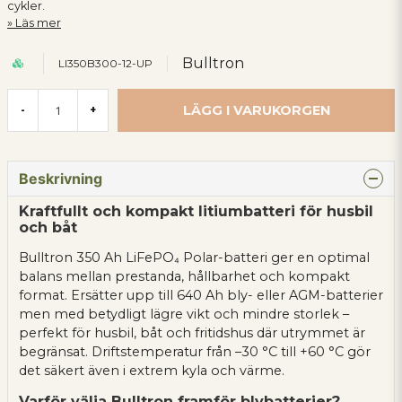
cykler.
Läs mer
Bulltron
LI350B300-12-UP
LÄGG I VARUKORGEN
-
+
Beskrivning
Kraftfullt och kompakt litiumbatteri för husbil
och båt
Bulltron 350 Ah LiFePO₄ Polar-batteri ger en optimal
balans mellan prestanda, hållbarhet och kompakt
format. Ersätter upp till 640 Ah bly- eller AGM-batterier
men med betydligt lägre vikt och mindre storlek –
perfekt för husbil, båt och fritidshus där utrymmet är
begränsat. Driftstemperatur från –30 °C till +60 °C gör
det säkert även i extrem kyla och värme.
Varför välja Bulltron framför blybatterier?