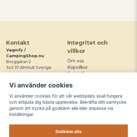
Kontakt
Integritet och
Vagnify /
villkor
CampingShop.nu
Om oss
Borggatan 2
Köpvillkor
343 37 Älmhult Sverige
Fraktvillkor
E-post:
Integritetspolicy
Vi använder cookies
info@campingshop.nu
Mitt konto
Tel:
+46 76 428 03 21
Kontakt
Vi använder cookies för att vår webbplats skall fungera
Blogg
och erbjuda dig bästa upplevelse. Bekräfta ditt samtycke
genom att trycka på godkänn alla eller anpassa via
Följ oss
inställningar
Godkänn alla