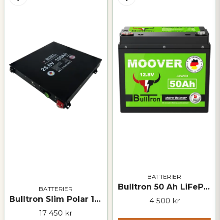
laddström:
Max. laddström:
300A
Kontinuerlig
300A
Ja, ni får publicera min fråga
urladdningsström:
Max. urladdningsström:
1 000A
Batterihanteringssystem
Integrerat smart dubbel-
(BMS):
BMS för förbättrad säkerhet
och effektivitet.
Aktiv balanserare:
5A för optimal cellbalans
och livslängd.
Skicka fråga
Övervakning:
Bluetooth 4.0 för
smartphone-app
Urladdning:
-30°C till +60°C
Laddning:
-30°C till +55°C*
BATTERIER
Lagring:
-30°C till +60°C
Bulltron 50 Ah LiFePO₄-batteri – 12 V
BATTERIER
Bulltron Slim Polar 100 Ah LiFePO₄-batteri – 25,6 V
Integrerad
Startar automatiskt vid
4 500 kr
uppvärmning:
temperaturer under 0°C
17 450 kr
när laddström tillförs.