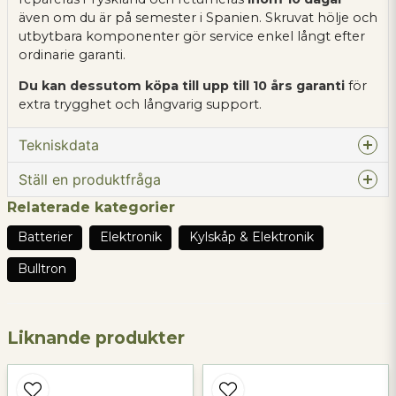
även om du är på semester i Spanien. Skruvat hölje och
utbytbara komponenter gör service enkel långt efter
ordinarie garanti.
Du kan dessutom köpa till upp till 10 års garanti
för
extra trygghet och långvarig support.
Tekniskdata
Nominell kapacitet:
320Ah / 4096Wh
Ställ en produktfråga
Nominell spänning:
12,8V
Relaterade kategorier
question
Livslängdscykler (vid
3 500 cykler vid 100 % DOD
Fråga oss något om denna produkten...
Batterier
Elektronik
Kylskåp & Elektronik
80% återstående
(urladdningsdjup)
kapacitet):
Bulltron
Livslängdscykler (vid
6 000 cykler vid 80 % DOD
80% återstående
name
Namn
kapacitet):
Liknande produkter
Laddningsspänning:
14,2 – 14,6V
Underhållsspänning:
13,5 – 13,8V
email
Mejladress
Rekommenderad max.
150A