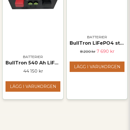
BATTERIER
BullTron LiFePO4 startbatteri 12,8V 118Ah (L5) Polar
7 690 kr
8 200 kr
BATTERIER
BullTron 540 Ah LiFePO₄ Polar undersätesbatteri – 12,8 V
LÄGG I VARUKORGEN
44 150 kr
LÄGG I VARUKORGEN