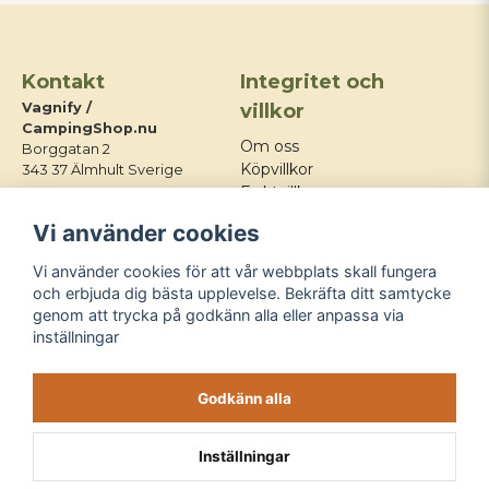
Kontakt
Integritet och
Vagnify /
villkor
CampingShop.nu
Om oss
Borggatan 2
Köpvillkor
343 37 Älmhult Sverige
Fraktvillkor
E-post:
Integritetspolicy
Vi använder cookies
info@campingshop.nu
Mitt konto
Tel:
+46 76 428 03 21
Kontakt
Vi använder cookies för att vår webbplats skall fungera
Blogg
och erbjuda dig bästa upplevelse. Bekräfta ditt samtycke
genom att trycka på godkänn alla eller anpassa via
Följ oss
inställningar
Godkänn alla
Inställningar