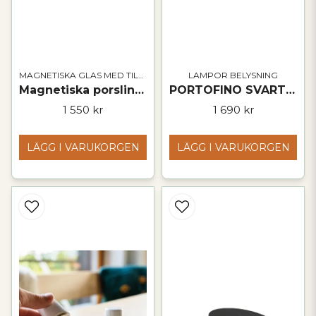
MAGNETISKA GLAS MED TILLBEHÖR
LAMPOR BELYSNING
Magnetiska porslinsmatskålar inklusive matta
PORTOFINO SVART |magnetisk designlampa med bordstablett och pad
1 550 kr
1 690 kr
LÄGG I VARUKORGEN
LÄGG I VARUKORGEN