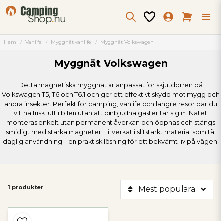
Hem
Vanlife
Myggnät vanlife
Myggnät Volkswagen
Myggnät Volkswagen
Detta magnetiska myggnät är anpassat för skjutdörren på
Volkswagen T5, T6 och T6.1 och ger ett effektivt skydd mot mygg och
andra insekter. Perfekt för camping, vanlife och längre resor där du
vill ha frisk luft i bilen utan att oinbjudna gäster tar sig in. Nätet
monteras enkelt utan permanent åverkan och öppnas och stängs
smidigt med starka magneter. Tillverkat i slitstarkt material som tål
daglig användning – en praktisk lösning för ett bekvämt liv på vägen.
1 produkter
Mest populära