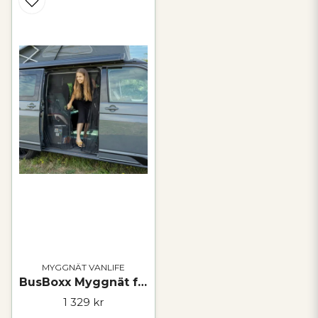
MYGGNÄT VANLIFE
BusBoxx Myggnät för Skjutdörr – VW T5 / T6 / T6.1 Camper
1 329 kr