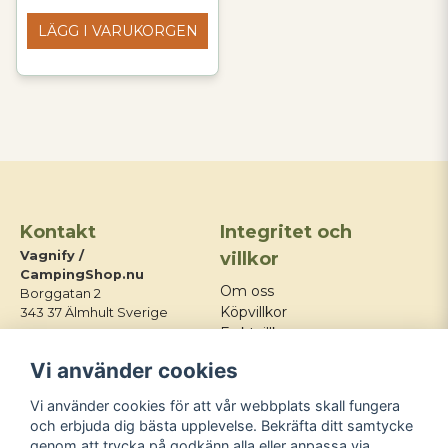
LÄGG I VARUKORGEN
Kontakt
Integritet och
Vagnify /
villkor
CampingShop.nu
Om oss
Borggatan 2
Köpvillkor
343 37 Älmhult Sverige
Fraktvillkor
E-post:
Integritetspolicy
Vi använder cookies
info@campingshop.nu
Mitt konto
Tel:
+46 76 428 03 21
Kontakt
Vi använder cookies för att vår webbplats skall fungera
Blogg
och erbjuda dig bästa upplevelse. Bekräfta ditt samtycke
genom att trycka på godkänn alla eller anpassa via