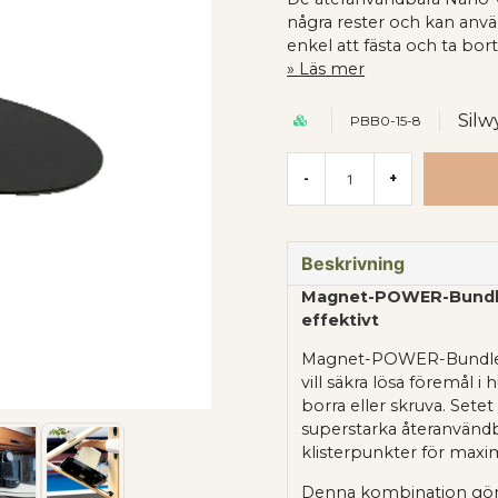
några rester och kan använ
enkel att fästa och ta bort
Läs mer
Silw
PBB0-15-8
-
+
Beskrivning
Magnet-POWER-Bundle 
effektivt
Magnet-POWER-Bundle X
vill säkra lösa föremål i 
borra eller skruva. Sete
superstarka återanvänd
klisterpunkter för maxima
Denna kombination gör d