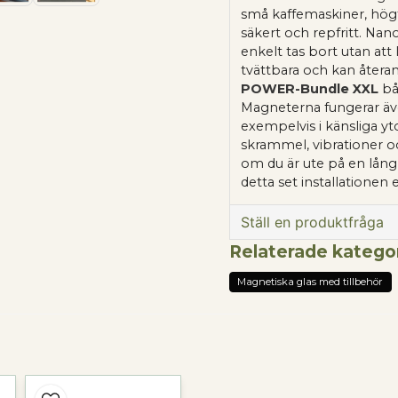
små kaffemaskiner, högta
säkert och repfritt. Nano
enkelt tas bort utan at
tvättbara och kan åter
POWER-Bundle XXL
bå
Magneterna fungerar äve
exempelvis i känsliga y
skrammel, vibrationer o
om du är ute på en långre
detta set installationen 
Ställ en produktfråga
Relaterade katego
question
Fråga oss något om 
Magnetiska glas med tillbehör
name
Namn