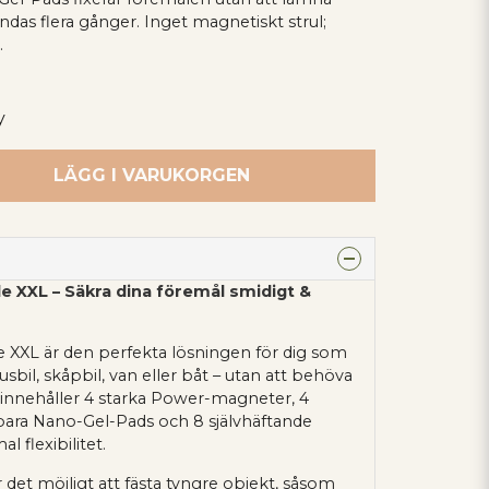
das flera gånger. Inget magnetiskt strul;
.
y
LÄGG I VARUKORGEN
XXL – Säkra dina föremål smidigt &
XL är den perfekta lösningen för dig som
husbil, skåpbil, van eller båt – utan att behöva
t innehåller 4 starka Power-magneter, 4
bara Nano-Gel-Pads och 8 självhäftande
l flexibilitet.
et möjligt att fästa tyngre objekt, såsom