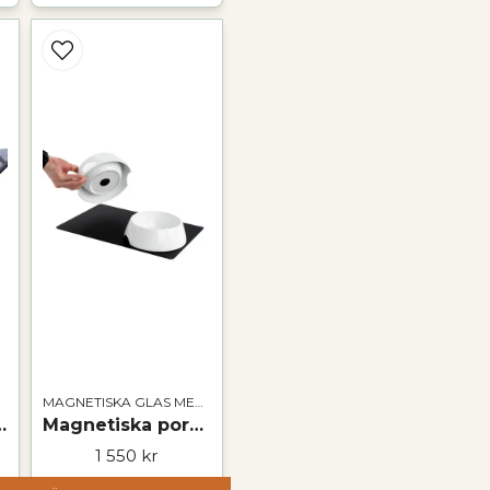
MAGNETISKA GLAS MED TILLBEHÖR
stglas | WINE
Magnetiska porslinsmatskålar inklusive matta
1 550 kr