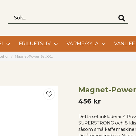
I
FRILUFTSLIV
VÄRME/KYLA
VANLIFE
lbehör
Magnet-Power Set XXL
Magnet-Power
456 kr
Detta set inkluderar 4 P
SUPERSTRONG och 8 kliste
såsom små kaffemaskiner. 
De återanvändbara Nano-G