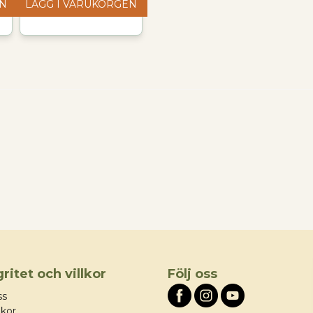
EN
LÄGG I VARUKORGEN
gritet och villkor
Följ oss
ss
lkor