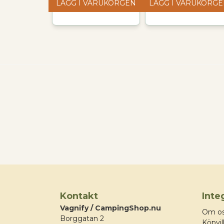
LÄGG I VARUKORGEN
LÄGG I VARUKORG
Kontakt
Inte
Vagnify / CampingShop.nu
Om o
Borggatan 2
Köpvil