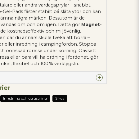
lare eller andra vardagsprylar – snabbt,
-Gel-Pads fäster stabilt på släta ytor och kan
t lämna några märken. Dessutom är de
användas om och om igen. Detta gör
Magnet-
de kostnadseffektiv och miljövänlig.
n där du annars skulle tveka att borra –
tor eller inredning i campingfordon. Stoppa
ch oönskad rörelse under körning. Oavsett
sa eller bara vill ha ordning i fordonet, gör
enkel, flexibel och 100 % verktygsfri.
rier
denna produkten...
Inredning och utrustning
Silwy
email
Mejladress