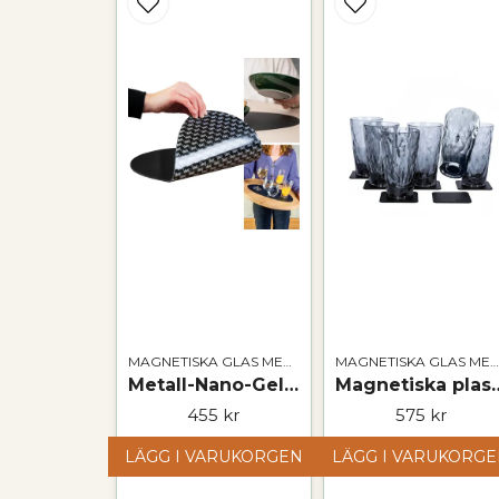
MAGNETISKA GLAS MED TILLBEHÖR
MAGNETISKA GLAS MED TILLBEHÖR
Metall-Nano-Gel-Bordsunderlägg 2 storlekar
Magnetiska plastglas
455 kr
575 kr
LÄGG I VARUKORGEN
LÄGG I VARUKORG