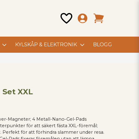
KYLSKÅP & ELEKTRONIK
BLOGG
 Set XXL
ower-Magneter; 4 Metall-Nano-Gel-Pads
rpunkter för att säkert fästa XXL-föremål;
Perfekt för att förhindra slammer under resa.
el-Pads fixerar föremålen utan att lämna