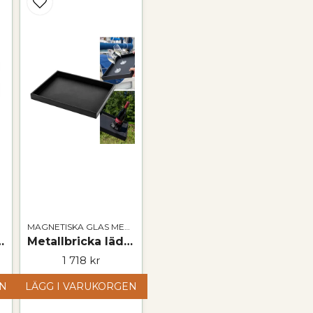
Ja, ni får publicer
MAGNETISKA GLAS MED TILLBEHÖR
 | LONGDRINK GREY
Metallbricka läderlook SVART
1 718 kr
EN
LÄGG I VARUKORGEN