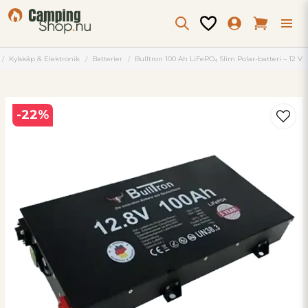
Kylskåp & Elektronik
Batterier
Bulltron 100 Ah LiFePO₄ Slim Polar-batteri – 12 V
-
22
%