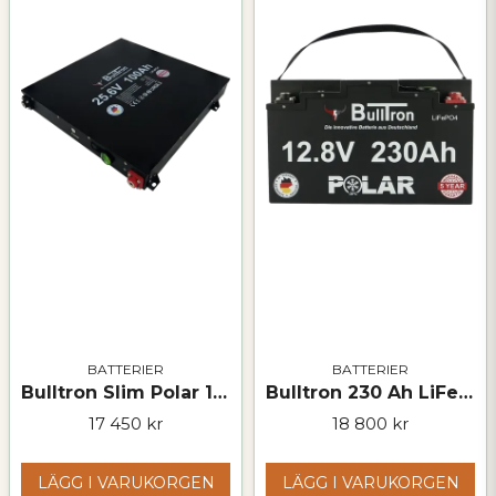
Ja, ni får publicera min fråga
Skicka fråga
BATTERIER
BATTERIER
Bulltron Slim Polar 100 Ah LiFePO₄-batteri – 25,6 V
Bulltron 230 Ah LiFePO₄-batteri – 12 V
17 450 kr
18 800 kr
LÄGG I VARUKORGEN
LÄGG I VARUKORGEN