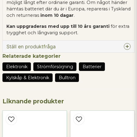
möjligt långt efter ordinarie garanti. Om något händer
hämtas batteriet där du är i Europa, repareras i Tyskland
och returneras
inom 10 dagar
.
Kan uppgraderas med upp till 10 års garanti
för extra
trygghet och långvarig support.
Ställ en produktfråga
Relaterade kategorier
question
Fråga oss något om denna produkten...
Elektronik
Strömförsörjning
Batterier
Kylskåp & Elektronik
Bulltron
name
Namn
Liknande produkter
email
Mejladress