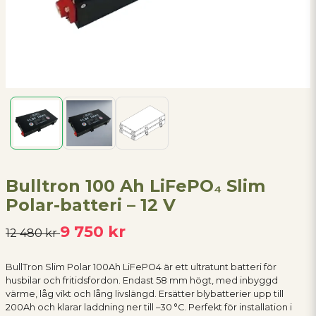
Bulltron 100 Ah LiFePO₄ Slim
Polar-batteri – 12 V
9 750 kr
12 480 kr
BullTron Slim Polar 100Ah LiFePO4 är ett ultratunt batteri för
husbilar och fritidsfordon. Endast 58 mm högt, med inbyggd
värme, låg vikt och lång livslängd. Ersätter blybatterier upp till
200Ah och klarar laddning ner till –30 °C. Perfekt för installation i