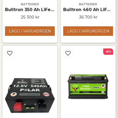
BATTERIER
BATTERIER
Bulltron 350 Ah LiFePO₄ Polar-batteri – 12,8 V
Bulltron 460 Ah LiFePO₄ Polar-batteri – 12 V
25 300 kr
36 700 kr
LÄGG I VARUKORGEN
LÄGG I VARUKORGEN
-6%