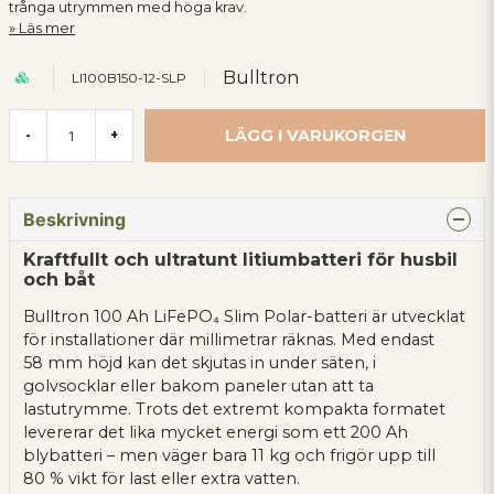
trånga utrymmen med höga krav.
Läs mer
Bulltron
LI100B150-12-SLP
LÄGG I VARUKORGEN
-
+
Beskrivning
Kraftfullt och ultratunt litiumbatteri för husbil
och båt
Bulltron 100 Ah LiFePO₄ Slim Polar-batteri är utvecklat
för installationer där millimetrar räknas. Med endast
58 mm höjd kan det skjutas in under säten, i
golvsocklar eller bakom paneler utan att ta
lastutrymme. Trots det extremt kompakta formatet
levererar det lika mycket energi som ett 200 Ah
blybatteri – men väger bara 11 kg och frigör upp till
80 % vikt för last eller extra vatten.