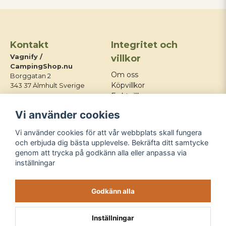
Kontakt
Integritet och
Vagnify /
villkor
CampingShop.nu
Om oss
Borggatan 2
Köpvillkor
343 37 Älmhult Sverige
Fraktvillkor
E-post:
Integritetspolicy
Vi använder cookies
info@campingshop.nu
Mitt konto
Tel:
+46 76 428 03 21
Kontakt
Vi använder cookies för att vår webbplats skall fungera
Blogg
och erbjuda dig bästa upplevelse. Bekräfta ditt samtycke
genom att trycka på godkänn alla eller anpassa via
Följ oss
inställningar
Godkänn alla
Inställningar