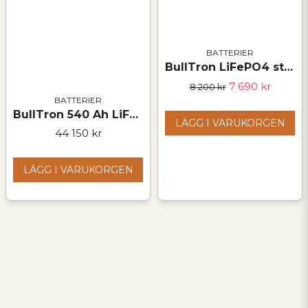
BATTERIER
BullTron LiFePO4 startbatteri 12,8V 118Ah (L5) Polar
7 690 kr
8 200 kr
BATTERIER
BullTron 540 Ah LiFePO₄ Polar undersätesbatteri – 12,8 V
LÄGG I VARUKORGEN
44 150 kr
LÄGG I VARUKORGEN