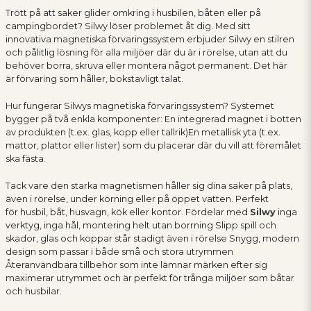
Trött på att saker glider omkring i husbilen, båten eller på
campingbordet? Silwy löser problemet åt dig. Med sitt
innovativa magnetiska förvaringssystem erbjuder Silwy en stilren
och pålitlig lösning för alla miljöer där du är i rörelse, utan att du
behöver borra, skruva eller montera något permanent. Det här
är förvaring som håller, bokstavligt talat.
Hur fungerar Silwys magnetiska förvaringssystem? Systemet
bygger på två enkla komponenter: En integrerad magnet i botten
av produkten (t.ex. glas, kopp eller tallrik)En metallisk yta (t.ex.
mattor, plattor eller lister) som du placerar där du vill att föremålet
ska fästa.
Tack vare den starka magnetismen håller sig dina saker på plats,
även i rörelse, under körning eller på öppet vatten. Perfekt
för husbil, båt, husvagn, kök eller kontor. Fördelar med
Silwy
inga
verktyg, inga hål, montering helt utan borrning Slipp spill och
skador, glas och koppar står stadigt även i rörelse Snygg, modern
design som passar i både små och stora utrymmen
Återanvändbara tillbehör som inte lämnar märken efter sig
maximerar utrymmet och är perfekt för trånga miljöer som båtar
och husbilar.