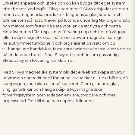
Enkel att anpassa och utöka och du kan bygga ditt eget system
efter behov. Vad ingår i Silwys sortiment? Silwy erbjuder ett brett
utbud av magnetiska produkter: Magnetiska glas, koppar och
tallrikar som står stabilt även på lutande underlag Nano-gel-plattor
och mattor som fäster på släta ytor, enkla att flytta och tvätta.
Metallister med 3M-tejp, smart förvaring upp och ner på väggar
eller i skåp magnetkrokar, nålar och power-magneter som gör
hela utrymmet funktionellt och organiserat oavsett om du
vill hänga upp handdukar, fästa anteckningar eller ställa ett vinglas
på ett lutande bord, så har Silwy ett tillbehör som passar dig.
Skräddarsy din förvaring, var du än är.
Med Silwys magnetiska system blir det enkelt att skapa struktur i
utrymmen där traditionell förvaring inte räcker till, t.ex i båten, på
campingen, i husbilen eller på kontoret. Glöm glidande glas,
vingliga tallrikar och trasiga skåp. Silwys magnetiska
förvaringssystem gör vardagen enklare, tryggare och mer
organiserad. Beställ idag och upplev skillnaden!