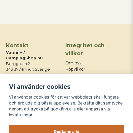
Kontakt
Integritet och
Vagnify /
villkor
CampingShop.nu
Om oss
Borggatan 2
Köpvillkor
343 37 Älmhult Sverige
Fraktvillkor
E-post:
Integritetspolicy
Vi använder cookies
info@campingshop.nu
Mitt konto
Tel:
+46 76 428 03 21
Kontakt
Vi använder cookies för att vår webbplats skall fungera
Blogg
och erbjuda dig bästa upplevelse. Bekräfta ditt samtycke
genom att trycka på godkänn alla eller anpassa via
Följ oss
inställningar
Godkänn alla