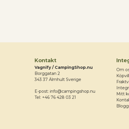
Kontakt
Inte
Vagnify / CampingShop.nu
Om o
Borggatan 2
Köpvil
343 37 Älmhult Sverige
Fraktvi
Integr
E-post:
info@campingshop.nu
Mitt 
Tel:
+46 76 428 03 21
Konta
Blogg