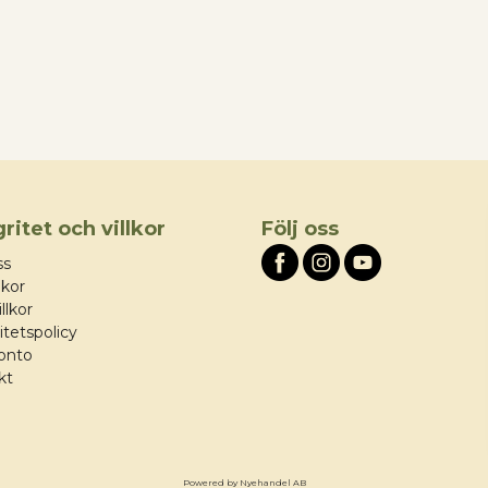
gritet och villkor
Följ oss
ss
lkor
llkor
itetspolicy
konto
kt
Powered by Nyehandel AB