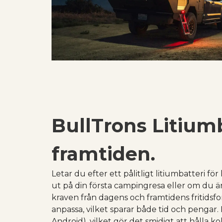
BullTrons Litiumb
framtiden.
Letar du efter ett pålitligt litiumbatteri fö
ut på din första campingresa eller om du är
kraven från dagens och framtidens fritids
anpassa, vilket sparar både tid och pengar
Android), vilket gör det smidigt att hålla kol