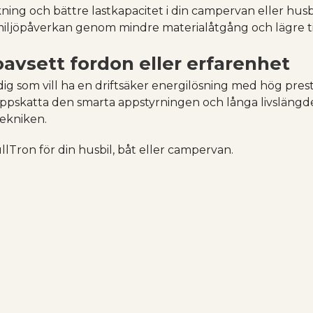
ng och bättre lastkapacitet i din campervan eller husbil
 miljöpåverkan genom mindre materialåtgång och lägre t
 oavsett fordon eller erfarenhet
dig som vill ha en driftsäker energilösning med hög prest
pskatta den smarta appstyrningen och långa livslängd
ekniken.
ullTron för din husbil, båt eller campervan.