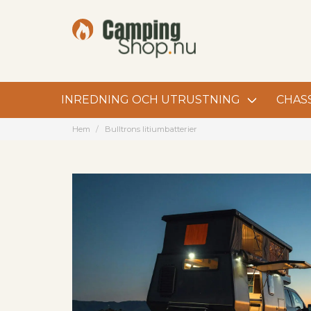
INREDNING OCH UTRUSTNING
CHASS
Hem
Bulltrons litiumbatterier