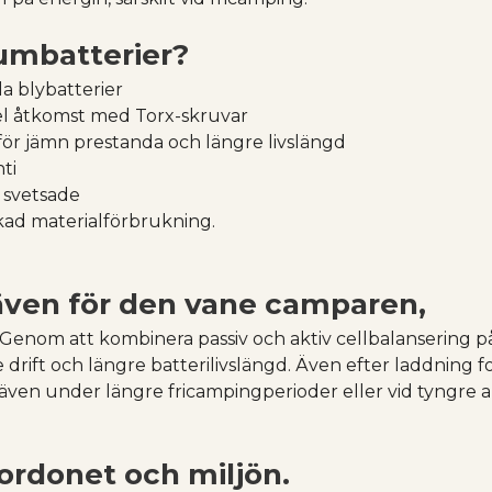
iumbatterier?
lla blybatterier
el åtkomst med Torx-skruvar
för jämn prestanda och längre livslängd
ti
e svetsade
ad materialförbrukning.
 även för den vane camparen,
 Genom att kombinera passiv och aktiv cellbalansering på
 drift och längre batterilivslängd. Även efter laddning f
 även under längre fricampingperioder eller vid tyngre an
fordonet och miljön.