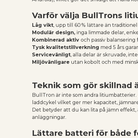
Varför välja BullTrons lit
Låg vikt
, upp till 60 % lättare än traditione
Modulär design,
inga limmade delar, enk
Kombinerad aktiv
och passiv balansering 
Tysk kvalitetstillverkning
med 5 års garan
Servicevänligt
, alla delar är skruvade, int
Miljövänligare
utan kobolt och med minsk
Teknik som gör skillnad
BullTron är inte som andra litiumbatterier.
laddcykel vilket ger mer kapacitet, jämnare
Det betyder att du kan lita på jämn effekt,
anläggningar.
Lättare batteri för både 