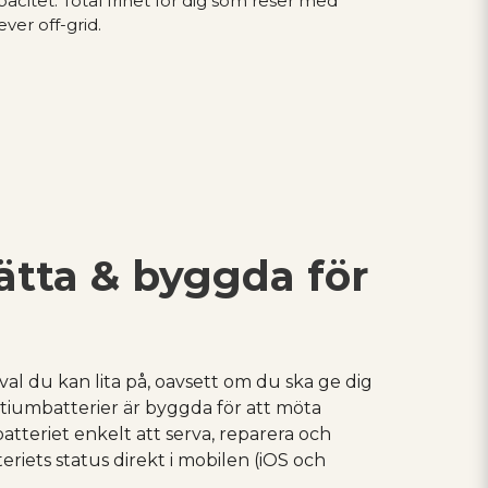
acitet. Total frihet för dig som reser med
ver off-grid.
lätta & byggda för
 val du kan lita på, oavsett om du ska ge dig
litiumbatterier är byggda för att möta
teriet enkelt att serva, reparera och
riets status direkt i mobilen (iOS och