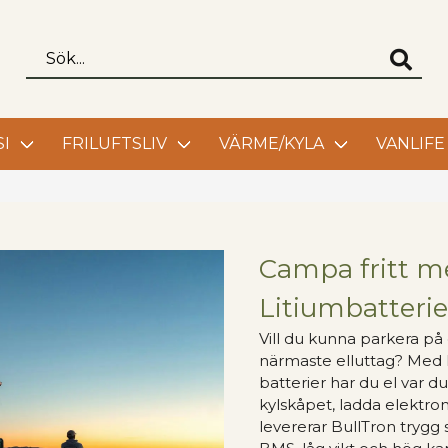
I
FRILUFTSLIV
VÄRME/KYLA
VANLIFE
Campa fritt m
Litiumbatterie
Vill du kunna parkera på d
närmaste elluttag? Med B
batterier har du el var du
kylskåpet, ladda elektron
levererar BullTron trygg s