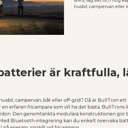
BMS, låg vikt och hög kap
husbil, campervan eller le
atterier är kraftfulla, 
r husbil, campervan, båt eller off-grid? Då är BullTron ett
 en erfaren fricampare som vill ha det bästa. BullTrons 
fordon. Den genomtänkta modulära konstruktionen gör bat
. Med Bluetooth-integrering kan du enkelt övervaka batte
l på energin, särskilt vid fricamping.