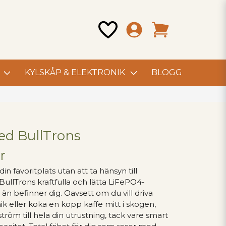
KYLSKÅP & ELEKTRONIK
BLOGG
ed BullTrons
r
in favoritplats utan att ta hänsyn till
ullTrons kraftfulla och lätta LiFePO4-
 än befinner dig. Oavsett om du vill driva
ik eller koka en kopp kaffe mitt i skogen,
tröm till hela din utrustning, tack vare smart