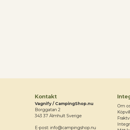
Kontakt
Inte
Vagnify / CampingShop.nu
Om o
Borggatan 2
Köpvil
343 37 Älmhult Sverige
Fraktvi
Integr
E-post:
info@campingshop.nu