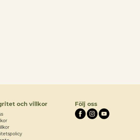
gritet och villkor
Följ oss
ss
lkor
llkor
itetspolicy