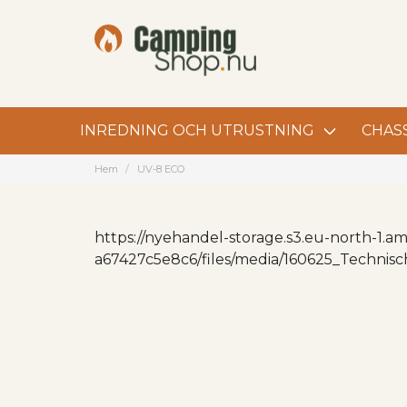
INREDNING OCH UTRUSTNING
CHASS
Hem
UV-8 ECO
https://nyehandel-storage.s3.eu-north-1
a67427c5e8c6/files/media/160625_Technisc