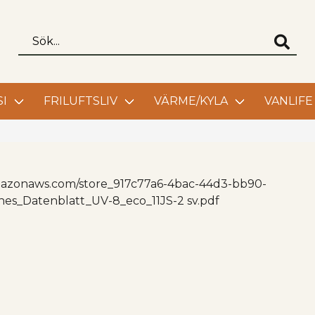
I
FRILUFTSLIV
VÄRME/KYLA
VANLIFE
.amazonaws.com/store_917c77a6-4bac-44d3-bb90-
hes_Datenblatt_UV-8_eco_11JS-2 sv.pdf