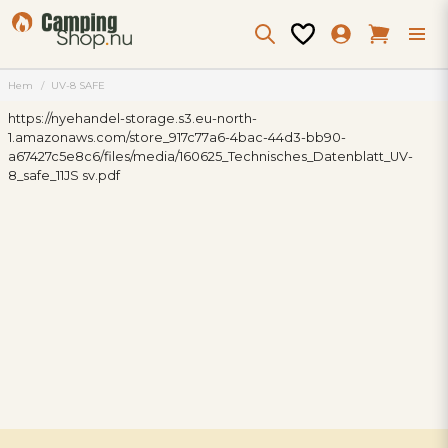
Hem
UV-8 SAFE
https://nyehandel-storage.s3.eu-north-
1.amazonaws.com/store_917c77a6-4bac-44d3-bb90-
a67427c5e8c6/files/media/160625_Technisches_Datenblatt_UV-
8_safe_11JS sv.pdf