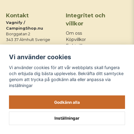
Kontakt
Integritet och
Vagnify /
villkor
CampingShop.nu
Om oss
Borggatan 2
Köpvillkor
343 37 Älmhult Sverige
Fraktvillkor
E-post:
Integritetspolicy
Vi använder cookies
info@campingshop.nu
Mitt konto
Tel:
+46 76 428 03 21
Kontakt
Vi använder cookies för att vår webbplats skall fungera
Blogg
och erbjuda dig bästa upplevelse. Bekräfta ditt samtycke
genom att trycka på godkänn alla eller anpassa via
Följ oss
inställningar
Godkänn alla
Inställningar
Powered by Nyehandel AB