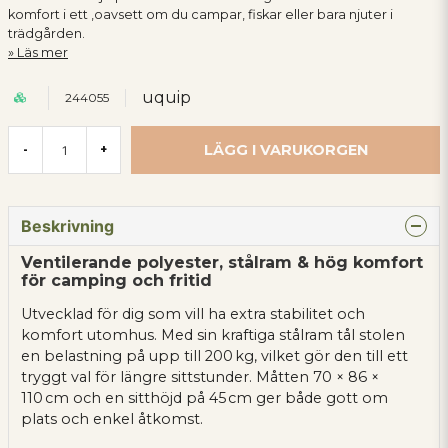
komfort i ett ,oavsett om du campar, fiskar eller bara njuter i
trädgården.
Läs mer
uquip
244055
LÄGG I VARUKORGEN
-
+
Beskrivning
Ventilerande polyester, stålram & hög komfort
för camping och fritid
Utvecklad för dig som vill ha extra stabilitet och
komfort utomhus. Med sin kraftiga stålram tål stolen
en belastning på upp till 200 kg, vilket gör den till ett
tryggt val för längre sittstunder. Måtten 70 × 86 ×
110 cm och en sitthöjd på 45 cm ger både gott om
plats och enkel åtkomst.