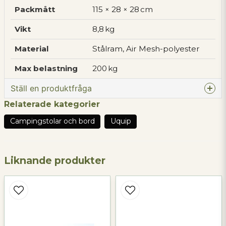
Packmått
115 × 28 × 28 cm
Vikt
8,8 kg
Material
Stålram, Air Mesh-polyester
Max belastning
200 kg
Ställ en produktfråga
Relaterade kategorier
question
Fråga oss något om denna produkten...
Campingstolar och bord
Uquip
Liknande produkter
name
Namn
email
Mejladress