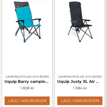
Ja, ni får publicera min fråga
Skicka fråga
CAMPINGSTOLAR OCH BORD
CAMPINGSTOLAR OCH BORD
Uquip Barry campingstol – hopfällbar stol med hög rygg & 200 kg maxbelastning
Uquip Justy XL Air Mesh campingstol – tre sittlägen
1 828 kr
1 584 kr
LÄGG I VARUKORGEN
LÄGG I VARUKORGEN