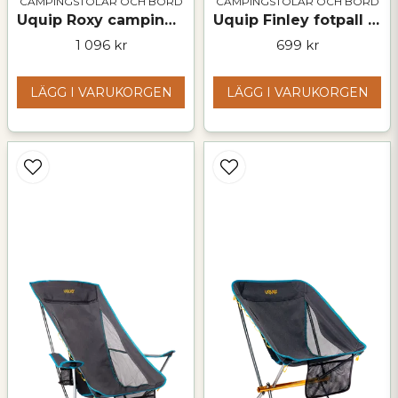
CAMPINGSTOLAR OCH BORD
CAMPINGSTOLAR OCH BORD
Uquip Roxy campingstol – hopfällbar stol med 120 kg kapacitet
Uquip Finley fotpall – hopfällbar och robust
1 096 kr
699 kr
LÄGG I VARUKORGEN
LÄGG I VARUKORGEN