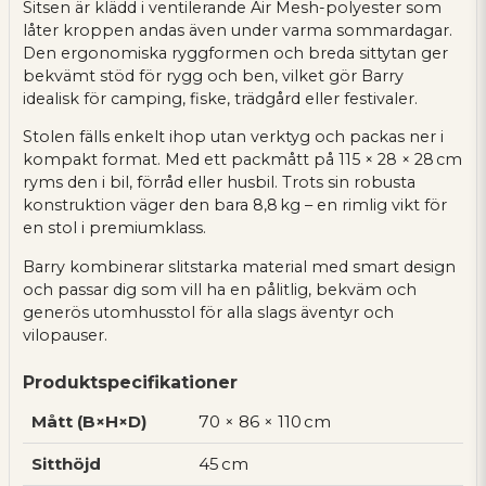
Sitsen är klädd i ventilerande Air Mesh-polyester som
låter kroppen andas även under varma sommardagar.
Den ergonomiska ryggformen och breda sittytan ger
bekvämt stöd för rygg och ben, vilket gör Barry
idealisk för camping, fiske, trädgård eller festivaler.
Stolen fälls enkelt ihop utan verktyg och packas ner i
kompakt format. Med ett packmått på 115 × 28 × 28 cm
ryms den i bil, förråd eller husbil. Trots sin robusta
konstruktion väger den bara 8,8 kg – en rimlig vikt för
en stol i premiumklass.
Barry kombinerar slitstarka material med smart design
och passar dig som vill ha en pålitlig, bekväm och
generös utomhusstol för alla slags äventyr och
vilopauser.
Produktspecifikationer
Mått (B×H×D)
70 × 86 × 110 cm
Sitthöjd
45 cm