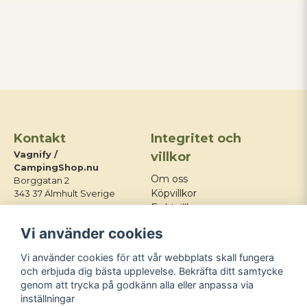
Kontakt
Integritet och
Vagnify /
villkor
CampingShop.nu
Om oss
Borggatan 2
Köpvillkor
343 37 Älmhult Sverige
Fraktvillkor
E-post:
Integritetspolicy
Vi använder cookies
info@campingshop.nu
Mitt konto
Tel:
+46 76 428 03 21
Kontakt
Vi använder cookies för att vår webbplats skall fungera
Blogg
och erbjuda dig bästa upplevelse. Bekräfta ditt samtycke
genom att trycka på godkänn alla eller anpassa via
Följ oss
inställningar