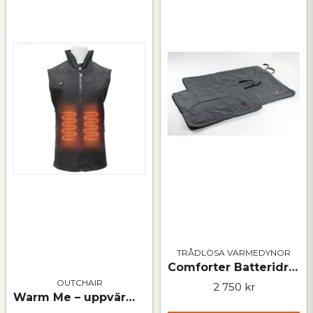
TRÅDLÖSA VÄRMEDYNOR
Comforter Batteridrivet Värmetäcke L/XL
OUTCHAIR
2 750 kr
Warm Me – uppvärmd väst med powerbank