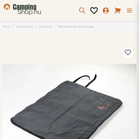
Hem
Varumärke
Outchair
Värmetäcke för hundar