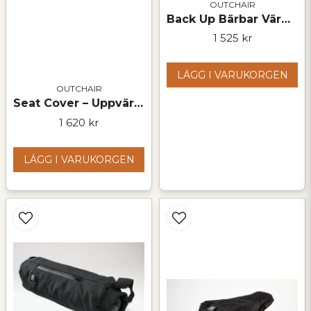
OUTCHAIR
Back Up Bärbar Värmesits med Ryggstöd |Komfort och Värme
Skicka fråga
1 525 kr
LÄGG I VARUKORGEN
OUTCHAIR
Seat Cover – Uppvärmd och Bärbar Sits för Utomhusaktiviteter och Camping
1 620 kr
LÄGG I VARUKORGEN