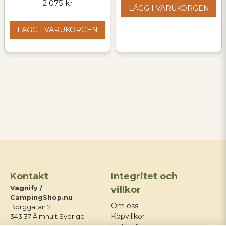
2 075 kr
LÄGG I VARUKORGEN
LÄGG I VARUKORGEN
Kontakt
Integritet och
Vagnify /
villkor
CampingShop.nu
Om oss
Borggatan 2
Köpvillkor
343 37 Älmhult Sverige