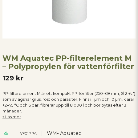
WM Aquatec PP-filterelement M
– Polypropylen för vattenförfilter
129 kr
PP-filterelement M är ett kompakt PP-förfilter (250×69 mm, Ø 2 ½″)
som avlägsnar grus, rost och parasiter. Finns i 1 µm och 10 µm, klarar
+2–45 °C och 6 bar, filtrerar upp till 8 000 l och bör bytas efter 3
månader.
Läs mer
WM- Aquatec
VF01PPA