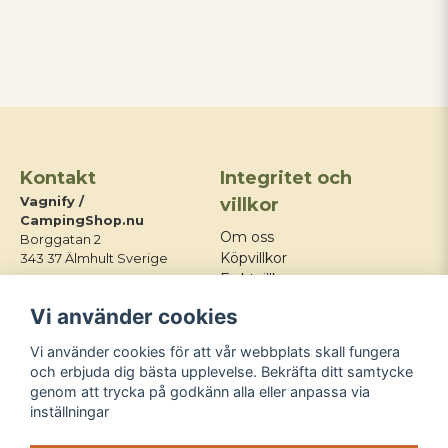
Kontakt
Integritet och
Vagnify /
villkor
CampingShop.nu
Om oss
Borggatan 2
Köpvillkor
343 37 Älmhult Sverige
Fraktvillkor
E-post:
Integritetspolicy
Vi använder cookies
info@campingshop.nu
Mitt konto
Tel:
+46 76 428 03 21
Kontakt
Vi använder cookies för att vår webbplats skall fungera
Blogg
och erbjuda dig bästa upplevelse. Bekräfta ditt samtycke
genom att trycka på godkänn alla eller anpassa via
Följ oss
inställningar