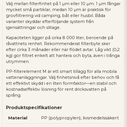
Välj mellan filterfinhet på 1 µm eller 10 µm. 1 µm fångar
mycket små partiklar, medan 10 µm är praktisk för
grovfiltrering vid camping, båt eller husbil. Båda
varianter skyddar efterföljande system från
igensättningar och slitage.
Kapaciteten ligger på cirka 8 000 liter, beroende på
råvattnets renhet. Rekommenderat filterbyte sker
efter cirka 3 månader eller när flödet avtar. Låg vikt (0,2
kg) gör filtret enkelt att hantera och byta, även i trånga
utrymmen.
PP-filterelement M är ett smart tillägg för alla mobila
vattenanläggningar. Välj finhetsnivå efter behov och få
ett effektivt skydd i en liten formfaktor—en stabil och
kostnadseffektiv lösning för rent dricksvatten på
språng.
Produktspecifikationer
Material
PP (polypropylen), livsmedelssäkert