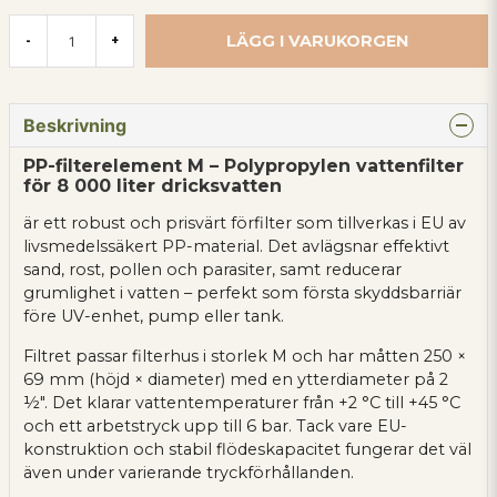
LÄGG I VARUKORGEN
-
+
Beskrivning
PP-filterelement M – Polypropylen vattenfilter
för 8 000 liter dricksvatten
är ett robust och prisvärt förfilter som tillverkas i EU av
livsmedelssäkert PP-material. Det avlägsnar effektivt
sand, rost, pollen och parasiter, samt reducerar
grumlighet i vatten – perfekt som första skyddsbarriär
före UV-enhet, pump eller tank.
Filtret passar filterhus i storlek M och har måtten 250 ×
69 mm (höjd × diameter) med en ytterdiameter på 2
½″. Det klarar vattentemperaturer från +2 °C till +45 °C
och ett arbetstryck upp till 6 bar. Tack vare EU-
konstruktion och stabil flödeskapacitet fungerar det väl
även under varierande tryckförhållanden.