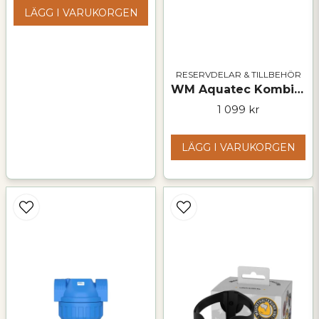
LÄGG I VARUKORGEN
RESERVDELAR & TILLBEHÖR
WM Aquatec Kombifilter – aktivt kol och ultrafiltrering
1 099 kr
LÄGG I VARUKORGEN