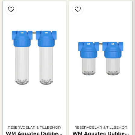
email
Mejladress
Ja, ni får publicera min fråga
Skicka fråga
RESERVDELAR & TILLBEHÖR
RESERVDELAR & TILLBEHÖR
WM Aquatec Dubbelt filterhus M – robust lösning för avancerad vattenfiltrering
WM Aquatec Dubbelt filterhus S – för kombinerad vattenfiltrering