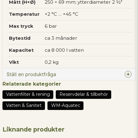
Mått (H×Ø)
250 × 69 mm; ytterdiameter 2 ½″
Temperatur
+2 °C … +45 °C
Max tryck
6 bar
Bytestid
ca 3 månader
Kapacitet
ca 8 000 l vatten
Vikt
0,2 kg
Ställ en produktfråga
Relaterade kategorier
question
Fråga oss något om denna produkten...
Vattenfilter & rening
Reservdelar & tillbehör
Vatten & Sanitet
WM-Aquatec
name
Namn
Liknande produkter