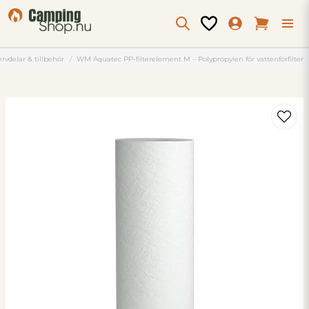
rvdelar & tillbehör
WM Aquatec PP-filterelement M – Polypropylen för vattenförfilter