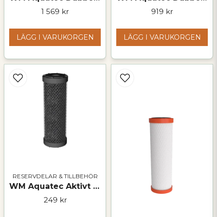
1 569 kr
919 kr
LÄGG I VARUKORGEN
LÄGG I VARUKORGEN
RESERVDELAR & TILLBEHÖR
WM Aquatec Aktivt kolfilterelement M – 10 µm för rent dricksvatten
249 kr