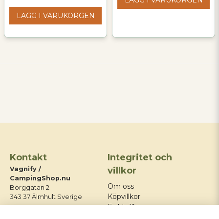
LÄGG I VARUKORGEN
LÄGG I VARUKORGEN
Kontakt
Integritet och
Vagnify /
villkor
CampingShop.nu
Om oss
Borggatan 2
Köpvillkor
343 37 Älmhult Sverige
Fraktvillkor
E-post:
Integritetspolicy