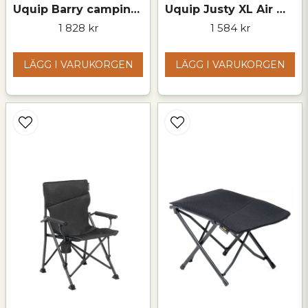
Uquip Barry campingstol – hopfällbar stol med hög rygg & 200 kg maxbelastning
Uquip Justy XL Air Mesh campingstol – tre sittlägen
1 828 kr
1 584 kr
LÄGG I VARUKORGEN
LÄGG I VARUKORGEN