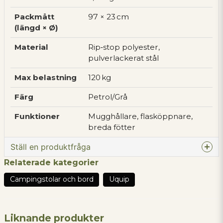
Packmått
97 × 23 cm
(längd × Ø)
Material
Rip‑stop polyester,
pulverlackerat stål
Max belastning
120 kg
Färg
Petrol/Grå
Funktioner
Mugghållare, flasköppnare,
breda fötter
Ställ en produktfråga
Relaterade kategorier
question
Fråga oss något om denna produkten...
Campingstolar och bord
Uquip
Liknande produkter
name