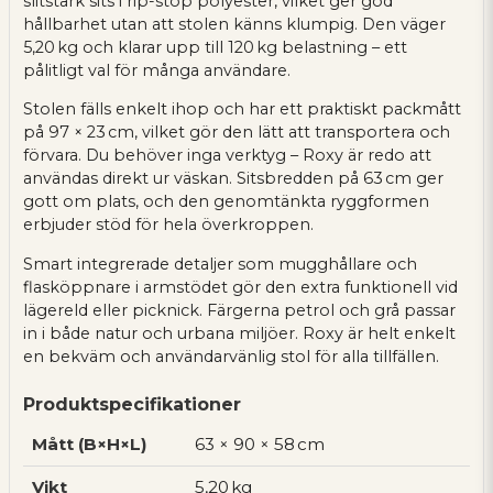
slitstark sits i rip-stop polyester, vilket ger god
hållbarhet utan att stolen känns klumpig. Den väger
5,20 kg och klarar upp till 120 kg belastning – ett
pålitligt val för många användare.
Stolen fälls enkelt ihop och har ett praktiskt packmått
på 97 × 23 cm, vilket gör den lätt att transportera och
förvara. Du behöver inga verktyg – Roxy är redo att
användas direkt ur väskan. Sitsbredden på 63 cm ger
gott om plats, och den genomtänkta ryggformen
erbjuder stöd för hela överkroppen.
Smart integrerade detaljer som mugghållare och
flasköppnare i armstödet gör den extra funktionell vid
lägereld eller picknick. Färgerna petrol och grå passar
in i både natur och urbana miljöer. Roxy är helt enkelt
en bekväm och användarvänlig stol för alla tillfällen.
Produktspecifikationer
Mått (B×H×L)
63 × 90 × 58 cm
Vikt
5,20 kg