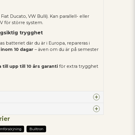
Fiat Ducato, VW Bulli). Kan parallell- eller
 V för större system.
ngsiktig trygghet
batteriet där du är i Europa, repareras i
s
inom 10 dagar
– även om du är på semester
ll upp till 10 års garanti
för extra trygghet
100Ah / 1280Wh
12.8V
rier
3500 cykler vid 100% DOD
denna produkten...
ömförsörjning
Bulltron
(urladdningsdjup)