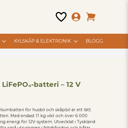
KYLSKÅP & ELEKTRONIK
BLOGG
 LiFePO₄-batteri – 12 V
iumbatteri för husbil och skåpbil är ett lätt;
teri. Med endast 11 kg vikt och över 6 000
rig energi för 12V-system. Utvecklat i Tyskland
 för små utrymmen i fritidsfordon och båtar.