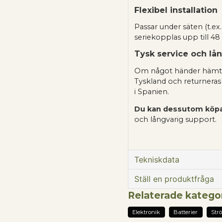
Flexibel installation
Passar under säten (t.ex. 
seriekopplas upp till 48
Tysk service och lå
Om något händer hämtas 
Tyskland och returnera
i Spanien.
Du kan dessutom köpa ti
och långvarig support.
Tekniskdata
Nominell kapacitet:
Ställ en produktfråga
Nominell spänning:
Relaterade katego
question
Livslängdscykler (vid
Fråga oss något om 
Elektronik
Batterier
Str
80% återstående