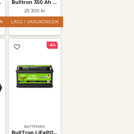
Temperaturområde
tteri – 12 V
Bulltron 350 Ah LiFePO₄ Polar-batteri – 12,8 V
(urladdning):
25 300 kr
Temperaturområde
EN
LÄGG I VARUKORGEN
(laddning):
Temperaturområde
(lagring):
Anslutning:
-6%
Vikt:
Mått (H x B x L)
Installation:
BATTERIER
BullTron LiFePO4 startbatteri 12,8V 118Ah (L5) Polar