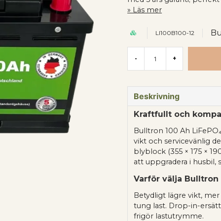
Läs mer
Bu
LI100B100-12
-
+
Beskrivning
Kraftfullt och kompa
Bulltron 100 Ah LiFePO
vikt och servicevänlig 
blyblock (355 × 175 × 19
att uppgradera i husbil, 
Varför välja Bulltron
Betydligt lägre vikt, me
tung last. Drop-in-ersät
frigör lastutrymme.