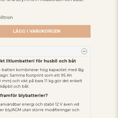
lltron
LÄGG I VARUKORGEN
kt litiumbatteri för husbil och båt
₄-batteri kombinerar hög kapacitet med låg
design. Samma footprint som ett 95 Ah
0 mm) och vikt på bara 11 kg gör det enkelt
skåpbil och båt.
 framför blybatterier?
r användbar energi och stabil 12 V även vid
ter bly/AGM utan större modifieringar och