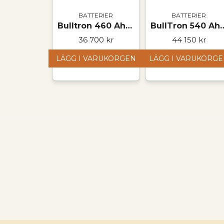
BATTERIER
BATTERIER
Bulltron 460 Ah LiFePO₄ Polar-batteri – 12 V
BullTron 540 Ah LiFePO₄ Polar unde
36 700 kr
44 150 kr
LÄGG I VARUKORGEN
LÄGG I VARUKORG