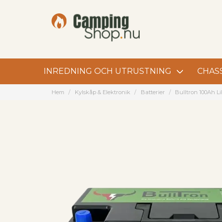
INREDNING OCH UTRUSTNING
CHASS
Hem
Kylskåp & Elektronik
Batterier
Bulltron 100Ah Li