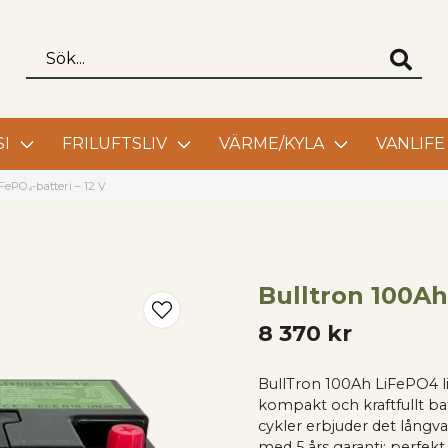
I
FRILUFTSLIV
VÄRME/KYLA
VANLIFE
FePO₄-batteri – 12 V
Bulltron 100Ah
8 370 kr
BullTron 100Ah LiFePO4 lit
kompakt och kraftfullt bat
cykler erbjuder det långva
med 5 års garanti; perfekt