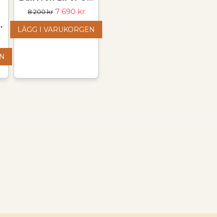
7 690 kr
8 200 kr
rsätesbatteri – 12,8 V
LÄGG I VARUKORGEN
EN