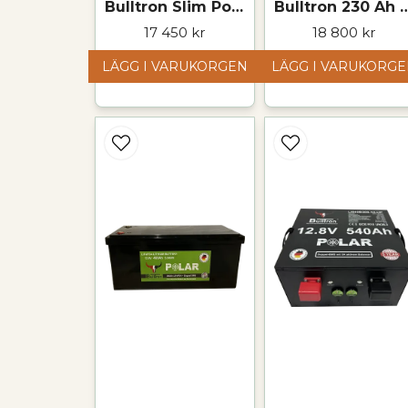
Bulltron Slim Polar 100 Ah LiFePO₄-batteri – 25,6 V
Bulltron 230 Ah LiFePO₄-ba
17 450 kr
18 800 kr
LÄGG I VARUKORGEN
LÄGG I VARUKORG