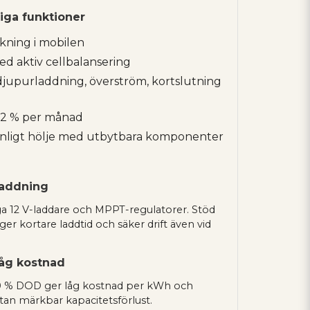
iga funktioner
kning i mobilen
d aktiv cellbalansering
jupurladdning, överström, kortslutning
< 2 % per månad
änligt hölje med utbytbara komponenter
laddning
a 12 V-laddare och MPPT-regulatorer. Stöd
r kortare laddtid och säker drift även vid
låg kostnad
80 % DOD ger låg kostnad per kWh och
 utan märkbar kapacitetsförlust.