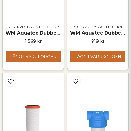
RESERVDELAR & TILLBEHÖR
RESERVDELAR & TILLBEHÖR
WM Aquatec Dubbelt filterhus M – robust lösning för avancerad vattenfiltrering
WM Aquatec Dubbelt filterhus S – för kombinerad vattenfiltrering
1 569 kr
919 kr
LÄGG I VARUKORGEN
LÄGG I VARUKORGEN