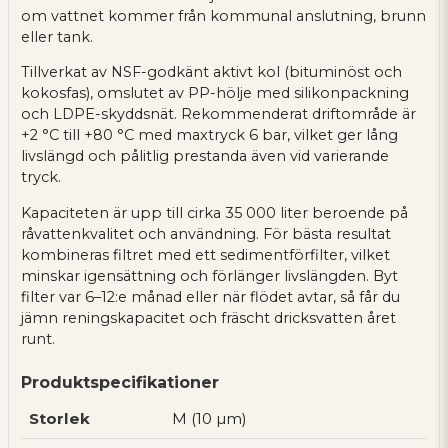
om vattnet kommer från kommunal anslutning, brunn
eller tank.
Tillverkat av NSF-godkänt aktivt kol (bituminöst och
kokosfas), omslutet av PP-hölje med silikonpackning
och LDPE-skyddsnät. Rekommenderat driftområde är
+2 °C till +80 °C med maxtryck 6 bar, vilket ger lång
livslängd och pålitlig prestanda även vid varierande
tryck.
Kapaciteten är upp till cirka 35 000 liter beroende på
råvattenkvalitet och användning. För bästa resultat
kombineras filtret med ett sedimentförfilter, vilket
minskar igensättning och förlänger livslängden. Byt
filter var 6–12:e månad eller när flödet avtar, så får du
jämn reningskapacitet och fräscht dricksvatten året
runt.
Produktspecifikationer
Storlek
M (10 µm)