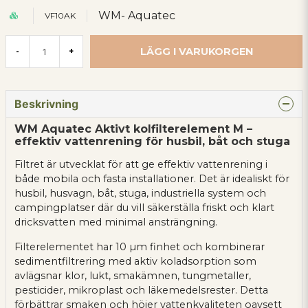
WM- Aquatec
VF10AK
LÄGG I VARUKORGEN
-
+
Beskrivning
WM Aquatec Aktivt kolfilterelement M –
effektiv vattenrening för husbil, båt och stuga
Filtret är utvecklat för att ge effektiv vattenrening i
både mobila och fasta installationer. Det är idealiskt för
husbil, husvagn, båt, stuga, industriella system och
campingplatser där du vill säkerställa friskt och klart
dricksvatten med minimal ansträngning.
Filterelementet har 10 µm finhet och kombinerar
sedimentfiltrering med aktiv koladsorption som
avlägsnar klor, lukt, smakämnen, tungmetaller,
pesticider, mikroplast och läkemedelsrester. Detta
förbättrar smaken och höjer vattenkvaliteten oavsett