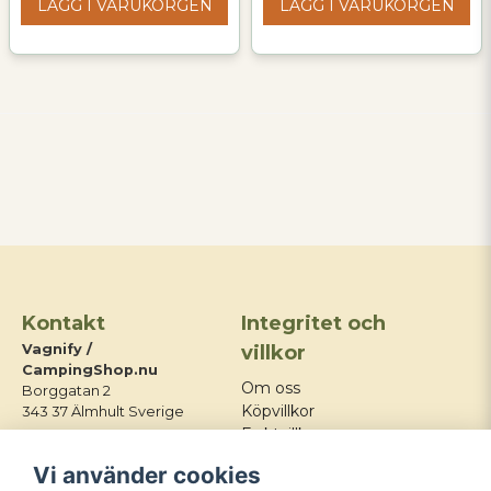
LÄGG I VARUKORGEN
LÄGG I VARUKORGEN
Kontakt
Integritet och
Vagnify /
villkor
CampingShop.nu
Om oss
Borggatan 2
Köpvillkor
343 37 Älmhult Sverige
Fraktvillkor
E-post:
Integritetspolicy
Vi använder cookies
info@campingshop.nu
Mitt konto