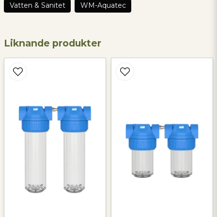
Vatten & Sanitet
WM-Aquatec
name
Namn
Liknande produkter
email
Mejladress
Ja, ni får publicera min fråga
Skicka fråga