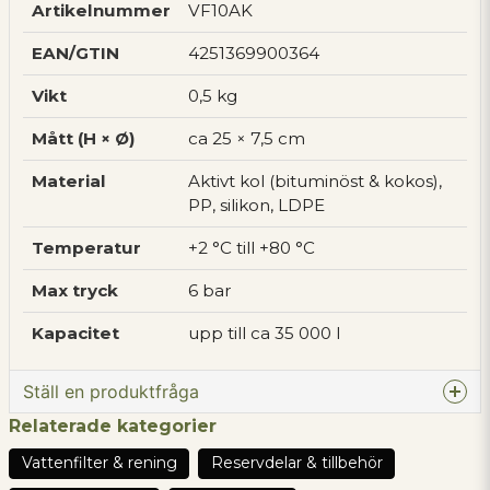
Artikelnummer
VF10AK
EAN/GTIN
4251369900364
Vikt
0,5 kg
Mått (H × Ø)
ca 25 × 7,5 cm
Material
Aktivt kol (bituminöst & kokos),
PP, silikon, LDPE
Temperatur
+2 °C till +80 °C
Max tryck
6 bar
Kapacitet
upp till ca 35 000 l
Ställ en produktfråga
Relaterade kategorier
question
Fråga oss något om denna produkten...
Vattenfilter & rening
Reservdelar & tillbehör