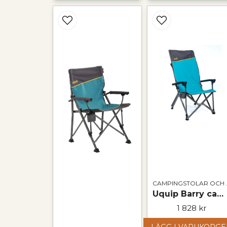
CAMPI
Uquip Barry campingstol – hopfällbar stol med hög rygg & 200 kg maxbelastning
1 828 kr