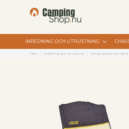
INREDNING OCH UTRUSTNING
CHASS
Hem
Inredning och utrustning
Campingstolar och bord