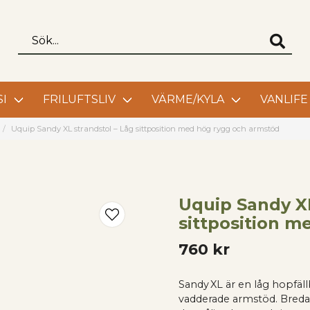
I
FRILUFTSLIV
VÄRME/KYLA
VANLIFE
Uquip Sandy XL strandstol – Låg sittposition med hög rygg och armstöd
Uquip Sandy XL
sittposition 
760 kr
Sandy XL är en låg hopfäl
vadderade armstöd. Breda 