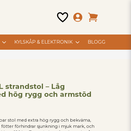
KYLSKÅP & ELEKTRONIK
BLOGG
 strandstol – Låg
med hög rygg och armstöd
lbar stol med extra hög rygg och bekväma,
fötter förhindrar sjunkning i mjuk mark, och