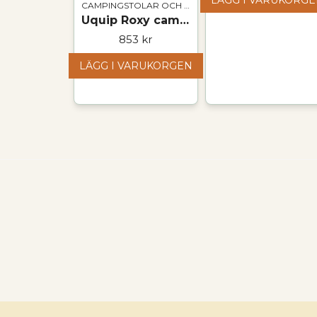
LÄGG I VARUKORG
CAMPINGSTOLAR OCH BORD
Uquip Roxy campingstol – robust och bekväm fällstol
853 kr
LÄGG I VARUKORGEN