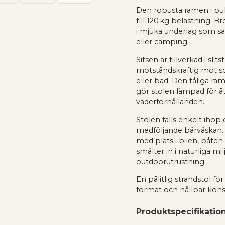
Den robusta ramen i pulv
till 120 kg belastning. B
i mjuka underlag som sand
eller camping.
Sitsen är tillverkad i sl
motståndskraftig mot so
eller bad. Den tåliga ra
gör stolen lämpad för 
väderförhållanden.
Stolen fälls enkelt ihop
medföljande bärväskan. 
med plats i bilen, båten
smälter in i naturliga m
outdoorutrustning.
En pålitlig strandstol f
format och hållbar kons
Produktspecifikatio