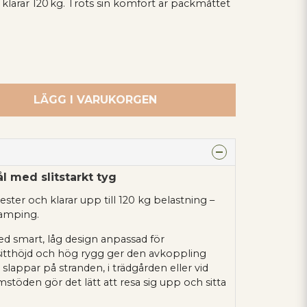
 klarar 120 kg. Trots sin komfort är packmåttet
LÄGG I VARUKORGEN
tål med slitstarkt tyg
yester och klarar upp till 120 kg belastning –
camping.
 smart, låg design anpassad för
itthöjd och hög rygg ger den avkoppling
slappar på stranden, i trädgården eller vid
stöden gör det lätt att resa sig upp och sitta