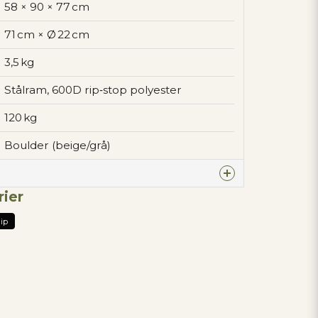
58 × 90 × 77 cm
71 cm × Ø 22 cm
3,5 kg
Stålram, 600D rip‑stop polyester
120 kg
Boulder (beige/grå)
rier
denna produkten...
ip
email
Mejladress