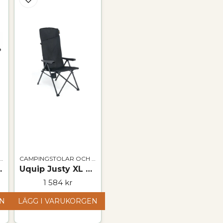
Ja, ni får publicer
NGSTOLAR OCH BORD
CAMPINGSTOLAR OCH BORD
bar och robust
Uquip Justy XL Air Mesh campingstol – tre sittlägen
1 584 kr
EN
LÄGG I VARUKORGEN