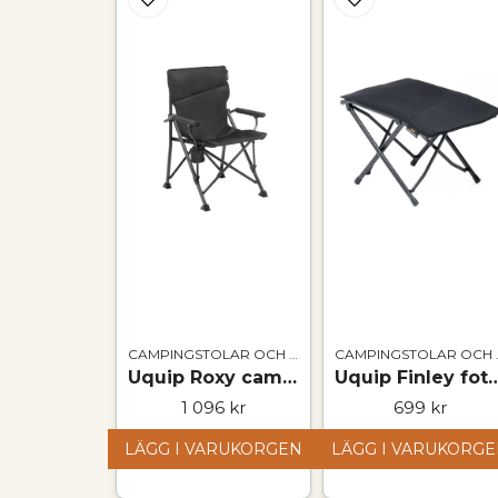
CAMPINGSTOLAR OCH BORD
CAMPI
Uquip Roxy campingstol – hopfällbar stol med 120 kg kapacitet
Uquip Finley fotpall – hopfäll
1 096 kr
699 kr
LÄGG I VARUKORGEN
LÄGG I VARUKORG