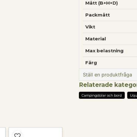
Mått (B×H×D)
Packmått
Vikt
Material
Max belastning
Färg
Ställ en produktfråga
Relaterade katego
question
Fråga oss något om 
Campingstolar och bord
Uqu
name
Namn