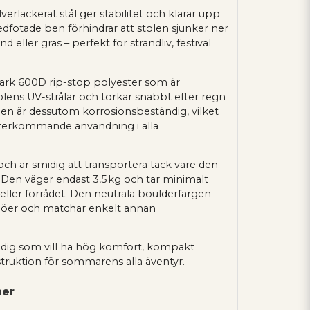
erlackerat stål ger stabilitet och klarar upp
redfotade ben förhindrar att stolen sjunker ner
 eller gräs – perfekt för strandliv, festival
itstark 600D rip-stop polyester som är
lens UV-strålar och torkar snabbt efter regn
men är dessutom korrosionsbeständig, vilket
återkommande användning i alla
 och är smidig att transportera tack vare den
Den väger endast 3,5 kg och tar minimalt
 eller förrådet. Den neutrala boulderfärgen
iljöer och matchar enkelt annan
ör dig som vill ha hög komfort, kompakt
truktion för sommarens alla äventyr.
ner