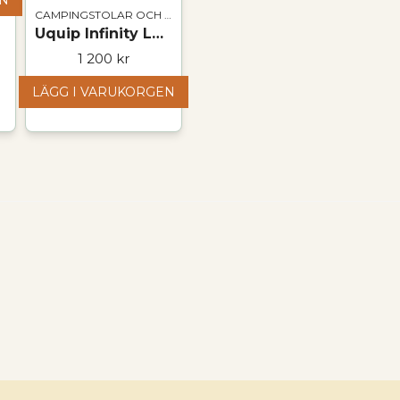
EN
CAMPINGSTOLAR OCH BORD
Uquip Infinity Lounger – hopfällbar campingfåtölj
1 200 kr
LÄGG I VARUKORGEN