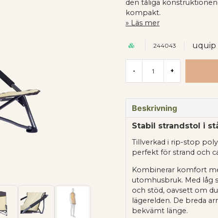
den tåliga konstruktionen
kompakt.
Läs mer
uquip
244043
-
+
Beskrivning
Stabil strandstol i s
Tillverkad i rip-stop pol
perfekt för strand och 
Kombinerar komfort med
utomhusbruk. Med låg s
och stöd, oavsett om du 
lägerelden. De breda arm
bekvämt länge.